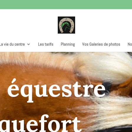
La vie du centre
Les tarifs
Planning
Vos Galeries de photos
No
 équestre
quefort